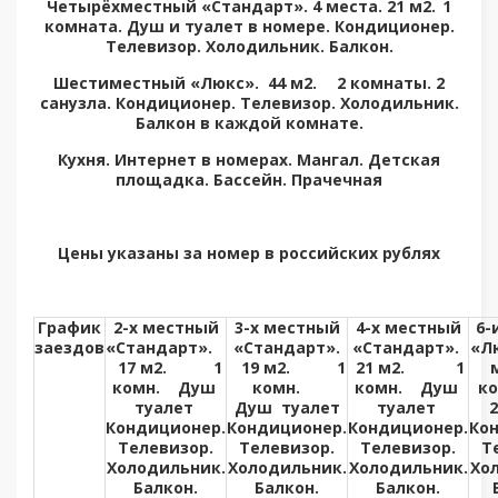
Четырёхместный «Стандарт». 4 места. 21 м2. 1
комната. Душ и туалет в номере. Кондиционер.
Телевизор. Холодильник. Балкон.
Шестиместный «Люкс».
44 м2. 2 комнаты. 2
санузла. Кондиционер. Телевизор. Холодильник.
Балкон в каждой комнате.
Кухня. Интернет в номерах. Мангал. Детская
площадка. Бассейн. Прачечная
Цены указаны за номер в российских рублях
График
2-х местный
3-х местный
4-х местный
6-
заездов
«Стандарт».
«Стандарт»
.
«Стандарт».
«Л
17 м2. 1
19 м2. 1
21 м2. 1
комн. Душ
комн.
комн. Душ
к
туалет
Душ туалет
туалет
2
Кондиционер.
Кондиционер.
Кондиционер.
Ко
Телевизор.
Телевизор.
Телевизор.
Т
Холодильник.
Холодильник.
Холодильник.
Хо
Балкон.
Балкон.
Балкон.